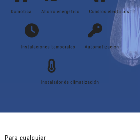
Domótica
Ahorro energético
Cuadros eléctricos
Instalaciones temporales
Automatización
Instalador de climatización
Para cualquier